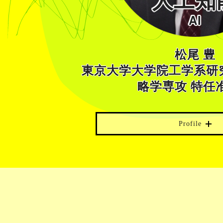
人工知
AI
松尾 豊
東京大学大学院工学系研
略学専攻 特任
Profile
1997年 東京大学工学部電子情報工
同大学院博士課程修了。博士（工
業技術総合研究所研究員。2005年
ード大学客員研究員を経て、2007
学院工学系研究科総合研究機構／
／技術経営戦略学専攻准教授。201
大学院工学系研究科 技術経営戦略