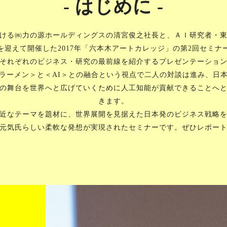
同代表・特任准教
- はじめに -
WORLD“という
ブマイニング、ビッ
業展開中。
文賞（2002
ける㈱力の源ホールディングスの清宮俊之社長と、ＡＩ研究者・
06年）、現場イノベ
を迎えて開催した2017年「六本木アートカレッジ」の第2回セミナ
013年）の各賞を受
、編集委員を経て、
それぞれのビジネス・研究の最前線を紹介するプレゼンテーショ
年から編集委員長・理
ラーメン＞と＜AI＞との融合という視点で二人の対談は進み、日
の舞台を世界へと広げていくために人工知能が貢献できることへ
きます。
近なテーマを題材に、世界展開を見据えた日本発のビジネス戦略
元気氏らしい柔軟な発想が実現されたセミナーです。ぜひレポー