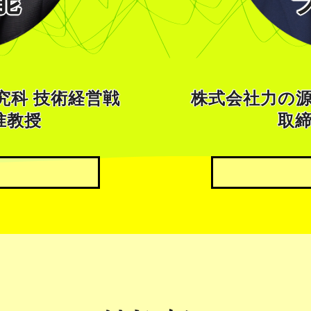
能
究科 技術経営戦
株式会社⼒の
准教授
取締
学科卒業。2002年
1974年⽣まれ。
学）。同年より、産
ルチュア・コンビ
8月よりスタンフォ
し、15年間勤務
年より、東京大学大
成26年1⽉より
知の構造化センター
社⻑兼COOに。2
4年より、東京大学
138店舗、海外6
学専攻 グローバル
ープ全体で“JAPANE