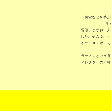
消費インテリジェンス寄付講座 共
授。専門分野は、人工知能、ウェ
グデータ分析。人工知能学会からは論
一風堂などを手が
年）、創立20周年記念事業賞（20
生
ーション賞（2011年）、功労賞（2
賞。人工知能学会 学生編集委員
冒頭、まずお二人
2010年から副編集委員長、2012
した。その後、＜
事。2014年より倫理委員長。
るラーメンが、そ
ラーメンという身
ィレクターの川村