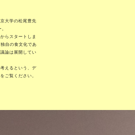
想いを掲げ、国内・海外で積極的に事
東京大学の松尾豊先
ー。
ンからスタートしま
本独自の食文化であ
と議論は展開してい
を考えるという、デ
トをご覧ください。