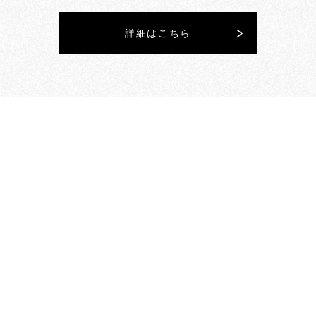
詳細はこちら
＜終了しました＞
2021.11.9
／ 19:00〜20:30
［tue］
Vol.2
“食”
「未来をデザインする“協生農
法・拡張生態系”とは？」