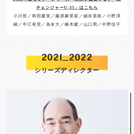
チェンジャーU-35」はこちら
小川哲／和田夏実／藤原麻里菜／細井美裕／小野澤
峻／中江有里／為末大／楠木建／山口周／中野信子
_
2021
2022
シリーズディレクター