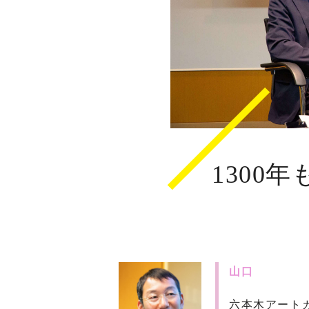
1300
山口
六本木アート