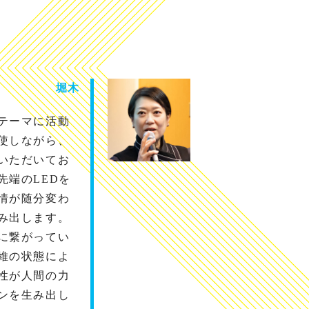
堀木
テーマに活動
使しながら、
いただいてお
先端のLEDを
情が随分変わ
み出します。
に繋がってい
維の状態によ
性が人間の力
ンを生み出し