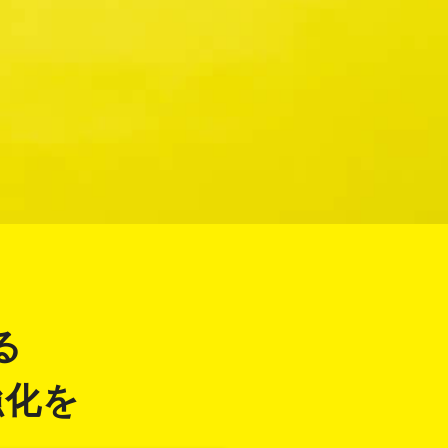
る
強化を