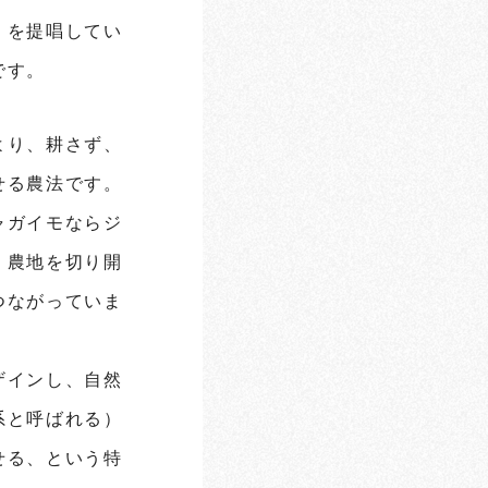
」を提唱してい
です。
より、耕さず、
せる農法です。
ャガイモならジ
、農地を切り開
つながっていま
ザインし、自然
系と呼ばれる）
せる、という特