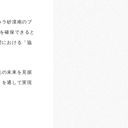
ハラ砂漠南のブ
量を確保できると
間における「協
先の未来を見据
」を通して実現