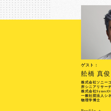
ゲスト：
舩橋 真俊
株式会社ソニー
所シニアリサー
株式会社Synec
一般社団法人シ
物理学博士
Profile