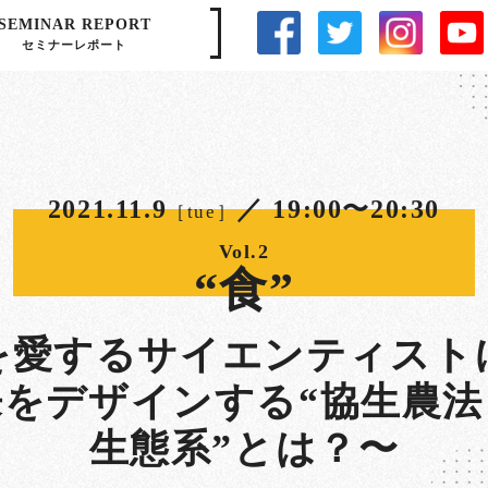
SEMINAR REPORT
セミナーレポート
2021.11.9
／ 19:00〜20:30
［tue］
Vol.2
“食”
を愛するサイエンティスト
来をデザインする“協生農法
生態系”とは？〜