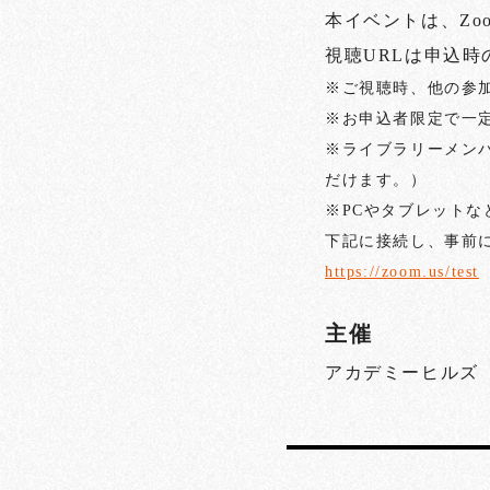
本イベントは、Zo
視聴URLは申込
※ご視聴時、他の参
※お申込者限定で一
※ライブラリーメン
だけます。）
※PCやタブレット
下記に接続し、事前
https://zoom.us/test
主催
アカデミーヒルズ