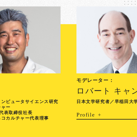
モデレーター：
ロバート キャ
コンピュータサイエンス研究
日本文学研究者／早稲田大
チャー
O代表取締役社長
Profile
ネコカルチャー代表理事